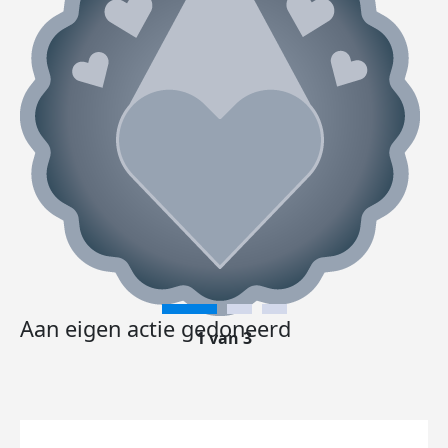
Aan eigen actie gedoneerd
1 van 3