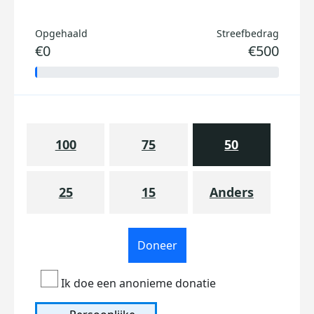
Opgehaald
Streefbedrag
€0
€500
100
75
50
25
15
Anders
Doneer
Ik doe een anonieme donatie