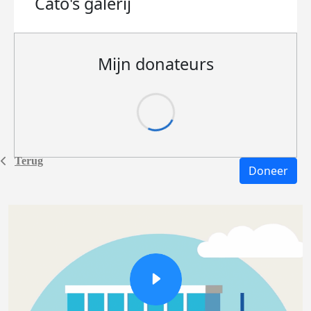
Cato's
galerij
Mijn donateurs
Terug
Doneer