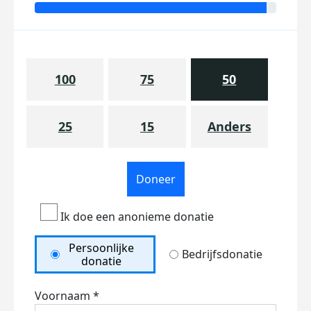
100
75
50
25
15
Anders
Doneer
Ik doe een anonieme donatie
Persoonlijke
Bedrijfsdonatie
donatie
Voornaam *