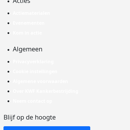
Acties
Actiematerialen
Evenementen
Kom in actie
Algemeen
Privacyverklaring
Cookie instellingen
Algemene voorwaarden
Over KWF Kankerbestrijding
Neem contact op
Blijf op de hoogte