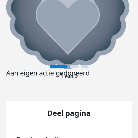
Aan eigen actie gedoneerd
1 van 3
Deel pagina