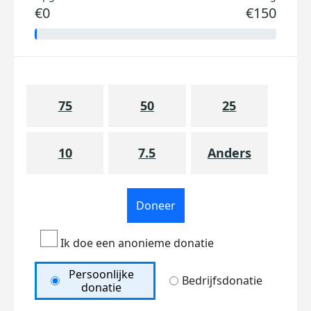
€0
€150
75
50
25
10
7.5
Anders
Doneer
Ik doe een anonieme donatie
Persoonlijke
Bedrijfsdonatie
donatie