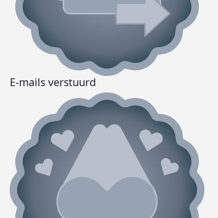
E-mails verstuurd