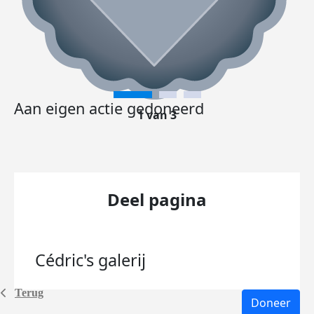
Aan eigen actie gedoneerd
1 van 3
Deel pagina
Cédric's
galerij
Terug
Doneer