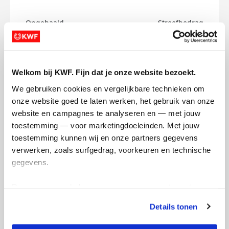
Opgehaald
Streefbedrag
€0
€150
Doneer
Welkom bij KWF. Fijn dat je onze website bezoekt.
We gebruiken cookies en vergelijkbare technieken om 
Cédric's badges
onze website goed te laten werken, het gebruik van onze 
website en campagnes te analyseren en — met jouw 
toestemming — voor marketingdoeleinden. Met jouw 
toestemming kunnen wij en onze partners gegevens 
verwerken, zoals surfgedrag, voorkeuren en technische 
gegevens.
Deze gegevens helpen ons om campagnes te meten, 
prestaties te verbeteren en relevante KWF-content te 
Details tonen
tonen. Je kunt je toestemming op elk moment wijzigen of 
intrekken via Cookie instellingen onderaan de pagina. De 