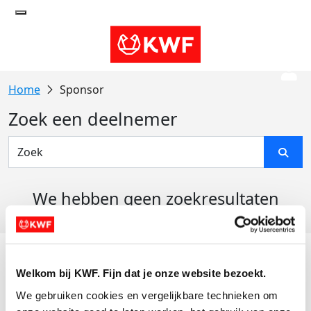
Sponsor
Zoek een deelnemer
We hebben geen zoekresultaten
gevonden
Acties
Welkom bij KWF. Fijn dat je onze website bezoekt.
Actiematerialen
We gebruiken cookies en vergelijkbare technieken om 
Evenementen