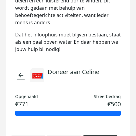
delen en een luisterend oor te vinden. Dit
wordt gedaan met behulp van
behoeftegerichte activiteiten, want ieder
mens is anders.
Dat het inloophuis moet blijven bestaan, staat
als een paal boven water. En daar hebben we
jouw hulp bij nodig!
Doneer aan Celine
arrow_back
Opgehaald
Streefbedrag
€771
€500