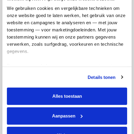
Referentie
We gebruiken cookies en vergelijkbare technieken om 
onze website goed te laten werken, het gebruik van onze 
website en campagnes te analyseren en — met jouw 
toestemming — voor marketingdoeleinden. Met jouw 
toestemming kunnen wij en onze partners gegevens 
verwerken, zoals surfgedrag, voorkeuren en technische 
gegevens.
Ik wil bijdragen aan de transactiekosten
Deze gegevens helpen ons om campagnes te meten, 
en betaal €0.75 extra.
prestaties te verbeteren en relevante KWF-content te 
Details tonen
Doneer nu
tonen. Je kunt je toestemming op elk moment wijzigen of 
intrekken via Cookie instellingen onderaan de pagina. De 
lijst met cookies is te vinden in het tabblad “details”.
Alles toestaan
Aanpassen
Opgehaald
Streefbedrag
€771
€500