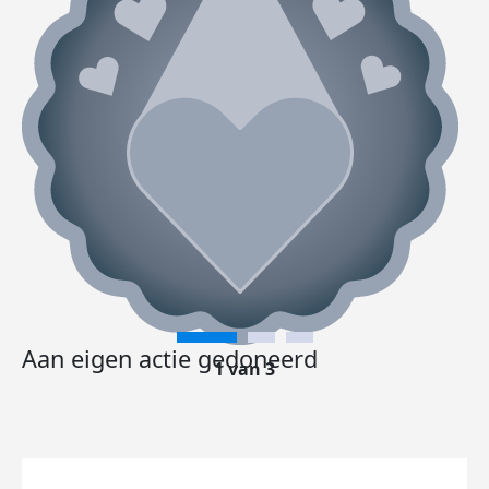
Aan eigen actie gedoneerd
1 van 3