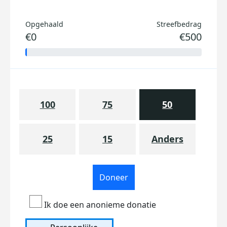
Opgehaald
Streefbedrag
€0
€500
100
75
50
25
15
Anders
Doneer
Ik doe een anonieme donatie