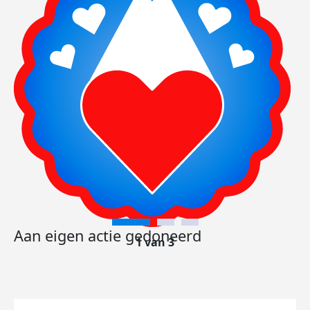
Aan eigen actie gedoneerd
1 van 3