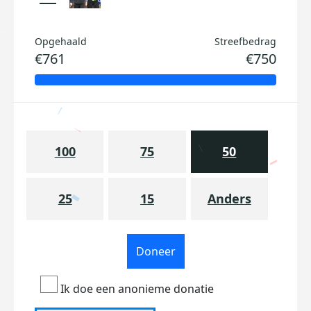
Opgehaald
Streefbedrag
€761
€750
100
75
50
25
15
Anders
Doneer
Ik doe een anonieme donatie