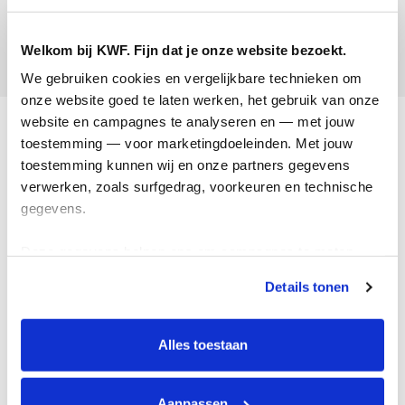
Chaimae Bouazza
Welkom bij KWF. Fijn dat je onze website bezoekt.
Opgehaald:
We gebruiken cookies en vergelijkbare technieken om 
onze website goed te laten werken, het gebruik van onze 
Acties
website en campagnes te analyseren en — met jouw 
toestemming — voor marketingdoeleinden. Met jouw 
Actiematerialen
toestemming kunnen wij en onze partners gegevens 
verwerken, zoals surfgedrag, voorkeuren en technische 
Evenementen
gegevens.
Kom in actie
Deze gegevens helpen ons om campagnes te meten, 
Algemeen
prestaties te verbeteren en relevante KWF-content te 
Details tonen
tonen. Je kunt je toestemming op elk moment wijzigen of 
Privacyverklaring
intrekken via Cookie instellingen onderaan de pagina. De 
lijst met cookies is te vinden in het tabblad “details”.
Cookie instellingen
Alles toestaan
Algemene voorwaarden
Over KWF Kankerbestrijding
Aanpassen