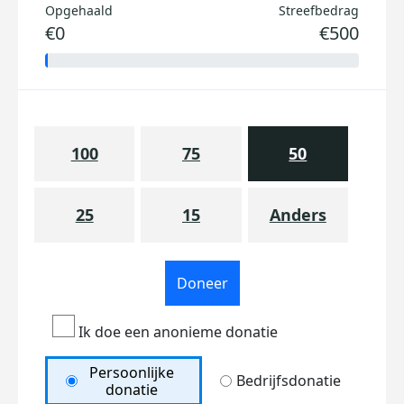
Opgehaald
Streefbedrag
€0
€500
100
75
50
25
15
Anders
Doneer
Ik doe een anonieme donatie
Persoonlijke
Bedrijfsdonatie
donatie