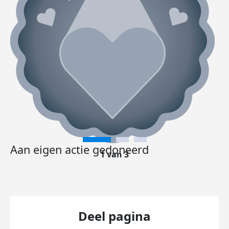
Aan eigen actie gedoneerd
1 van 3
Deel pagina