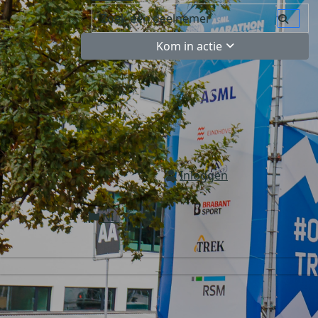
Kom in actie
Inloggen
NL