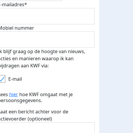
E-mailadres*
Mobiel nummer
Ik blijf graag op de hoogte van nieuws,
500 euro aan donaties ontvang
acties en manieren waarop ik kan
E-mails verstuurd
 speciale KWF t-shirt!
bijdragen aan KWF via:
E-mail
Lees
hier
hoe KWF omgaat met je
persoonsgegevens.
Laat een bericht achter voor de
actievoerder (optioneel)