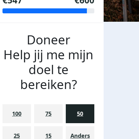
€547
€600
Doneer
Help jij me mijn
doel te
bereiken?
100
75
50
25
15
Anders