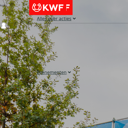
Alles over acties
Login
Evenementen
Over ons
Contact