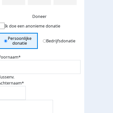
Doneer
Ik doe een anonieme donatie
Donation Type
Persoonlijke
Bedrijfsdonatie
donatie
Voornaam*
Tussenv.
Achternaam*