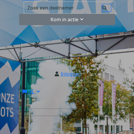
Kom in actie
Inloggen
NL