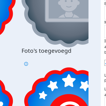
Bij 
Foto's toegevoegd
je je