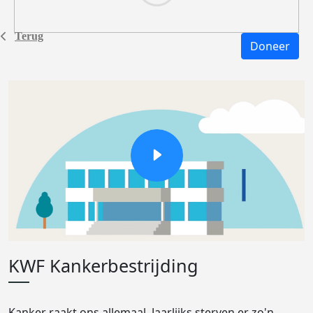
Terug
Doneer
KWF Kankerbestrijding
Kanker raakt ons allemaal. Jaarlijks sterven er zo'n