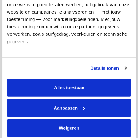
onze website goed te laten werken, het gebruik van onze 
website en campagnes te analyseren en — met jouw 
toestemming — voor marketingdoeleinden. Met jouw 
toestemming kunnen wij en onze partners gegevens 
verwerken, zoals surfgedrag, voorkeuren en technische 
gegevens.
Deze gegevens helpen ons om campagnes te meten, 
prestaties te verbeteren en relevante KWF-content te 
Details tonen
tonen. Je kunt je toestemming op elk moment wijzigen of 
intrekken via Cookie instellingen onderaan de pagina. De 
lijst met cookies is te vinden in het tabblad “details”.
Alles toestaan
Aanpassen
Weigeren