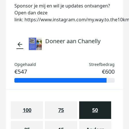
Sponsor je mij en wil je updates ontvangen?
Open dan deze
link: https://www.instagram.com/my.way.to.the10km
Doneer aan Chanelly
arrow_back
Opgehaald
Streefbedrag
€547
€600
100
75
50