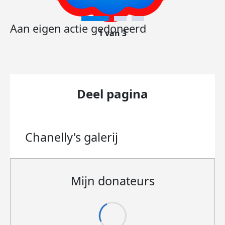
Aan eigen actie gedoneerd
1 van 3
Deel pagina
Chanelly's
galerij
Mijn donateurs