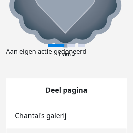
Aan eigen actie gedoneerd
1 van 3
Deel pagina
Chantal's
galerij