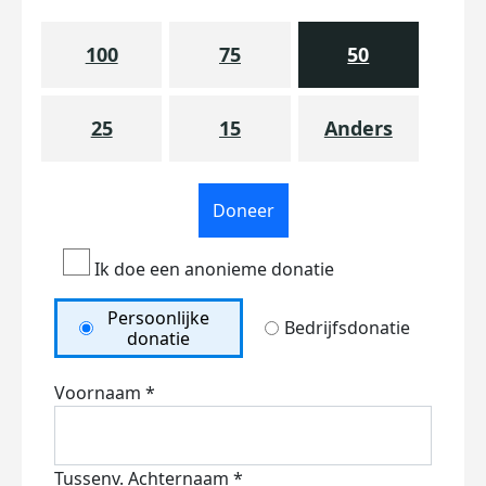
100
75
50
25
15
Anders
Doneer
Ik doe een anonieme donatie
Persoonlijke
Bedrijfsdonatie
donatie
Voornaam *
Tussenv.
Achternaam *