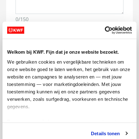
0/150
Naam die op de pagina verschijnt
Welkom bij KWF. Fijn dat je onze website bezoekt.
Volgende
We gebruiken cookies en vergelijkbare technieken om 
Volgende
onze website goed te laten werken, het gebruik van onze 
website en campagnes te analyseren en — met jouw 
toestemming — voor marketingdoeleinden. Met jouw 
toestemming kunnen wij en onze partners gegevens 
verwerken, zoals surfgedrag, voorkeuren en technische 
gegevens.
Deze gegevens helpen ons om campagnes te meten, 
Creditcard
prestaties te verbeteren en relevante KWF-content te 
Details tonen
tonen. Je kunt je toestemming op elk moment wijzigen of 
Referentie