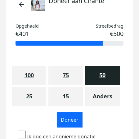
Doneer aan Chanté
arrow_back
Opgehaald
Streefbedrag
€401
€500
100
75
50
25
15
Anders
Doneer
Ik doe een anonieme donatie