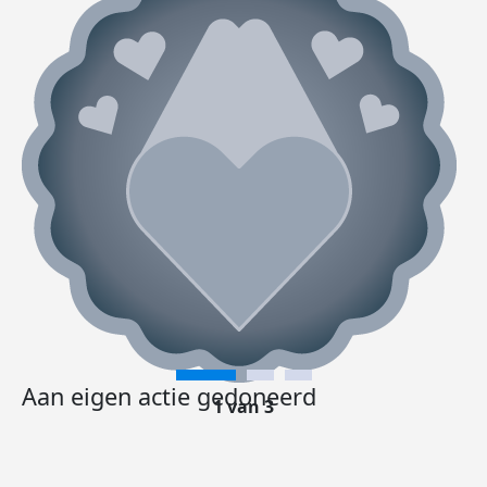
Aan eigen actie gedoneerd
1 van 3