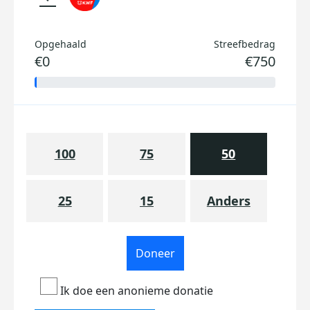
Opgehaald
Streefbedrag
€0
€750
100
75
50
25
15
Anders
Doneer
Ik doe een anonieme donatie