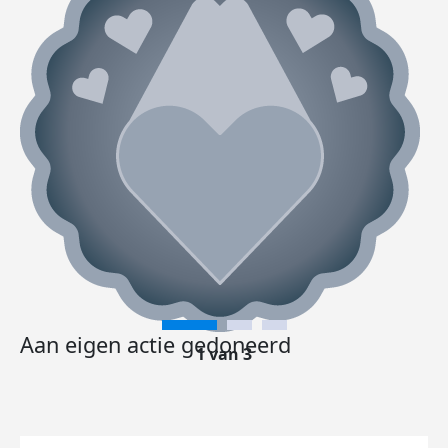
Aan eigen actie gedoneerd
1 van 3