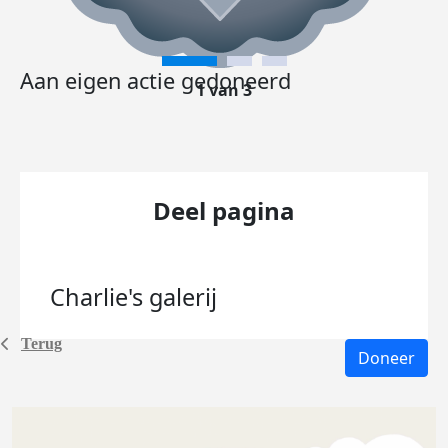
Aan eigen actie gedoneerd
1 van 3
Deel pagina
Charlie's
galerij
Terug
Doneer