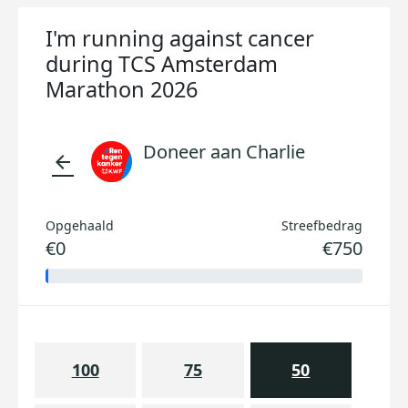
I'm running against cancer
during TCS Amsterdam
Marathon 2026
Doneer aan Charlie
arrow_back
Opgehaald
Streefbedrag
€0
€750
100
75
50