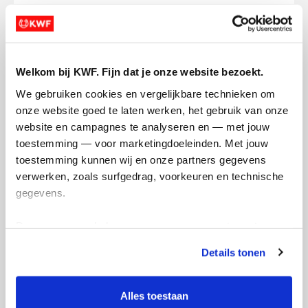
Charlie's badges
Welkom bij KWF. Fijn dat je onze website bezoekt.
We gebruiken cookies en vergelijkbare technieken om 
onze website goed te laten werken, het gebruik van onze 
website en campagnes te analyseren en — met jouw 
toestemming — voor marketingdoeleinden. Met jouw 
toestemming kunnen wij en onze partners gegevens 
verwerken, zoals surfgedrag, voorkeuren en technische 
gegevens.
Deze gegevens helpen ons om campagnes te meten, 
prestaties te verbeteren en relevante KWF-content te 
Details tonen
tonen. Je kunt je toestemming op elk moment wijzigen of 
intrekken via Cookie instellingen onderaan de pagina. De 
lijst met cookies is te vinden in het tabblad “details”.
Alles toestaan