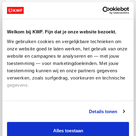
Charlie's badges
Welkom bij KWF. Fijn dat je onze website bezoekt.
We gebruiken cookies en vergelijkbare technieken om 
onze website goed te laten werken, het gebruik van onze 
website en campagnes te analyseren en — met jouw 
toestemming — voor marketingdoeleinden. Met jouw 
toestemming kunnen wij en onze partners gegevens 
verwerken, zoals surfgedrag, voorkeuren en technische 
gegevens.
Deze gegevens helpen ons om campagnes te meten, 
prestaties te verbeteren en relevante KWF-content te 
Details tonen
tonen. Je kunt je toestemming op elk moment wijzigen of 
intrekken via Cookie instellingen onderaan de pagina. De 
lijst met cookies is te vinden in het tabblad “details”.
Alles toestaan