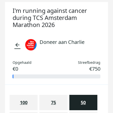
I'm running against cancer
during TCS Amsterdam
Marathon 2026
Doneer aan Charlie
arrow_back
Opgehaald
Streefbedrag
€0
€750
100
75
50