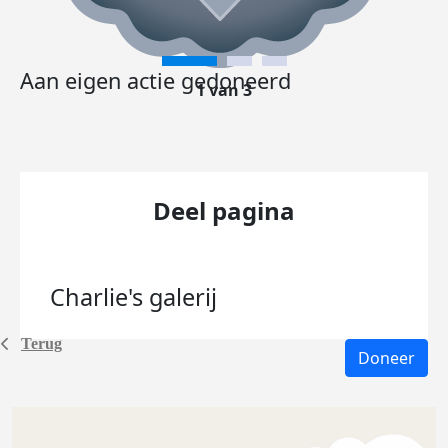
Aan eigen actie gedoneerd
1 van 3
Deel pagina
Charlie's
galerij
Terug
Doneer