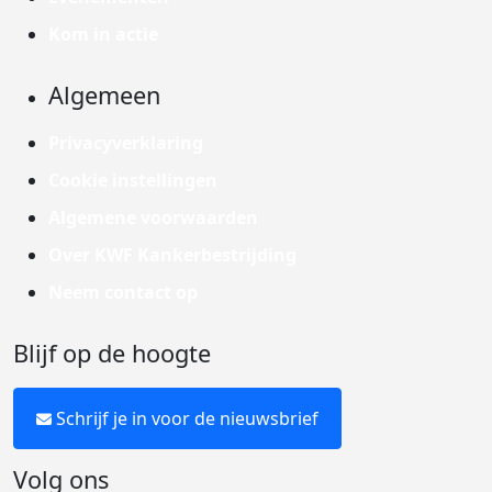
Kom in actie
Algemeen
Privacyverklaring
Cookie instellingen
Algemene voorwaarden
Over KWF Kankerbestrijding
Neem contact op
Blijf op de hoogte
Schrijf je in voor de nieuwsbrief
Volg ons