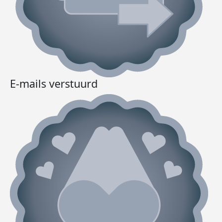
E-mails verstuurd