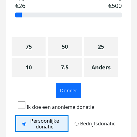
€26
€500
75
50
25
10
7.5
Anders
Doneer
Ik doe een anonieme donatie
Persoonlijke
Bedrijfsdonatie
donatie