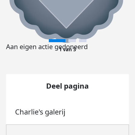
Aan eigen actie gedoneerd
1 van 3
Deel pagina
Charlie's
galerij