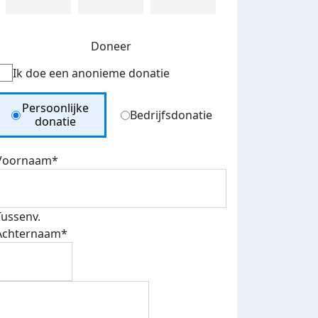
Doneer
Ik doe een anonieme donatie
Donation Type
Persoonlijke
Bedrijfsdonatie
donatie
Voornaam*
Tussenv.
Achternaam*