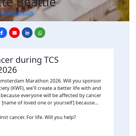
te Beattie
Marathon 2026
ncer during TCS
2026
 Amsterdam Marathon 2026. Will you sponsor
ty (KWF), we'll create a better life with and
, because everyone will be affected by cancer
or [name of loved one or yourself] because…
t cancer. For life. Will you help?