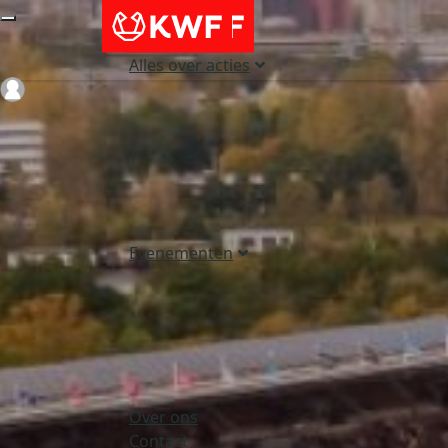
Alles over acties
Login
Evenementen
Over ons
Contact