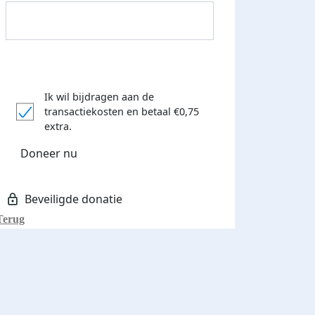
Ik wil bijdragen aan de
transactiekosten
en betaal €0,75
Donateurs bedankt
extra.
Doneer nu
Terug