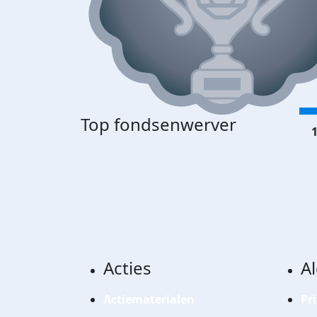
Top fondsenwerver
1
Acties
A
Actiematerialen
Pr