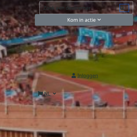
Kom in actie
Inloggen
NL