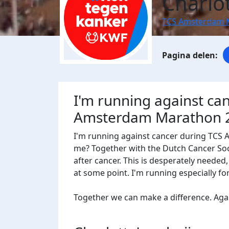
Charlot
TCS Amsterdam 
I'm running against ca
Amsterdam Marathon 
I'm running against cancer during TCS
me? Together with the Dutch Cancer Socie
after cancer. This is desperately needed
at some point. I'm running especially f
Together we can make a difference. Agains