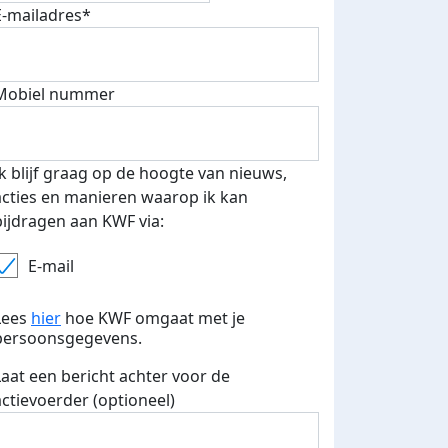
E-mailadres*
Mobiel nummer
 euro opgehaald: t-shirt
E-mails verstuurd
iend
Ik blijf graag op de hoogte van nieuws,
acties en manieren waarop ik kan
bijdragen aan KWF via:
E-mail
Lees
hier
hoe KWF omgaat met je
persoonsgegevens.
Laat een bericht achter voor de
actievoerder (optioneel)