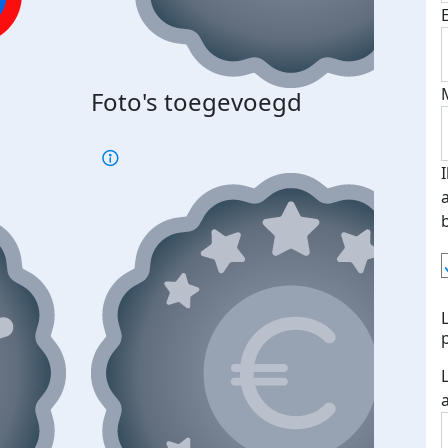
Foto's toegevoegd
€500
verd