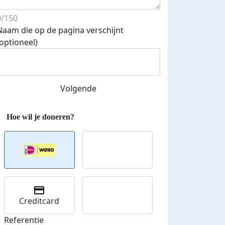
0/150
Naam die op de pagina verschijnt
(optioneel)
Streefbedrag verhoogd
Volgende
Creditcard
Referentie