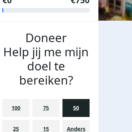
€0
€750
Doneer
Help jij me mijn
doel te
bereiken?
100
75
50
25
15
Anders