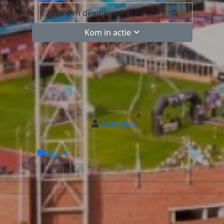
Kom in actie
Inloggen
NL