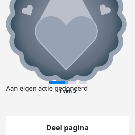
Aan eigen actie gedoneerd
1 van 3
Deel pagina