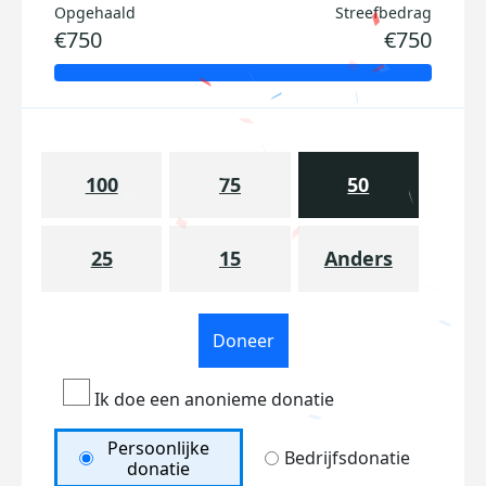
Opgehaald
Streefbedrag
€750
€750
100
75
50
25
15
Anders
Doneer
Ik doe een anonieme donatie
Persoonlijke
Bedrijfsdonatie
donatie