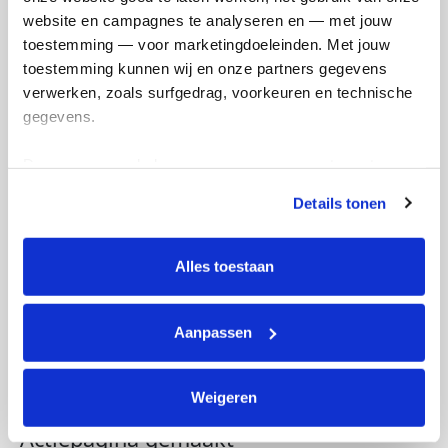
website en campagnes te analyseren en — met jouw 
toestemming — voor marketingdoeleinden. Met jouw 
toestemming kunnen wij en onze partners gegevens 
verwerken, zoals surfgedrag, voorkeuren en technische 
gegevens.
Deze gegevens helpen ons om campagnes te meten, 
prestaties te verbeteren en relevante KWF-content te 
Details tonen
tonen. Je kunt je toestemming op elk moment wijzigen of 
intrekken via Cookie instellingen onderaan de pagina. De 
lijst met cookies is te vinden in het tabblad “details”.
Alles toestaan
Aanpassen
Weigeren
Actiepagina gemaakt