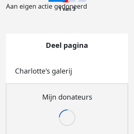
Aan eigen actie gedoneerd
1 van 3
Deel pagina
Charlotte's
galerij
Mijn donateurs