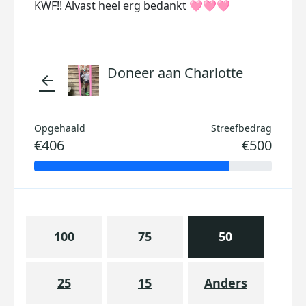
KWF!! Alvast heel erg bedankt 🩷🩷🩷
Doneer aan Charlotte
arrow_back
Opgehaald
Streefbedrag
€406
€500
100
75
50
25
15
Anders