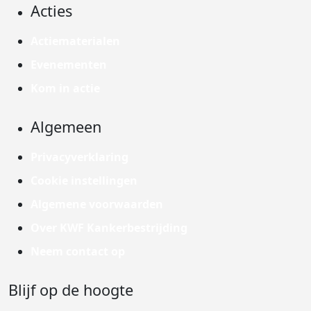
Acties
Actiematerialen
Evenementen
Kom in actie
Algemeen
Privacyverklaring
Cookie instellingen
Algemene voorwaarden
Over KWF Kankerbestrijding
Neem contact op
Blijf op de hoogte