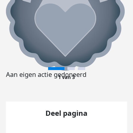
Aan eigen actie gedoneerd
1 van 3
Deel pagina