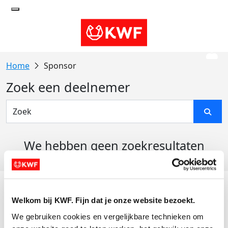
Sponsor
Zoek een deelnemer
We hebben geen zoekresultaten
gevonden
Acties
Welkom bij KWF. Fijn dat je onze website bezoekt.
Actiematerialen
We gebruiken cookies en vergelijkbare technieken om 
Evenementen