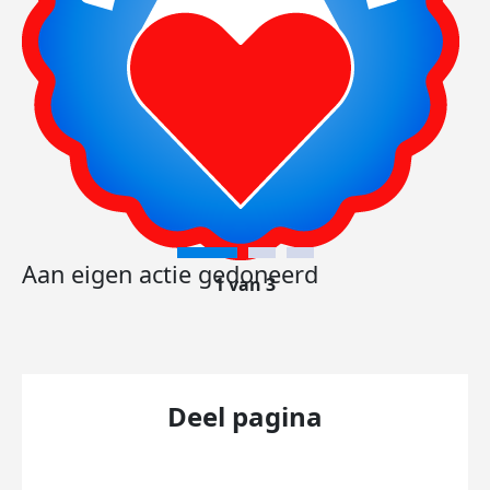
Aan eigen actie gedoneerd
1 van 3
Deel pagina