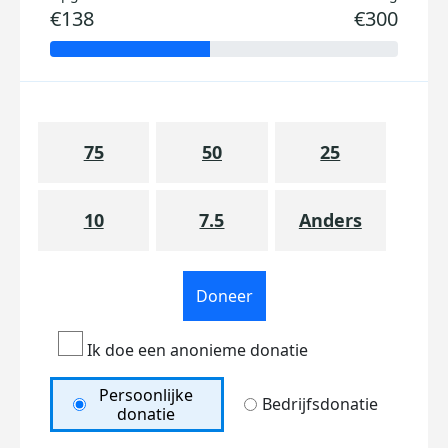
€138
€300
75
50
25
10
7.5
Anders
Doneer
Ik doe een anonieme donatie
Persoonlijke
Bedrijfsdonatie
donatie