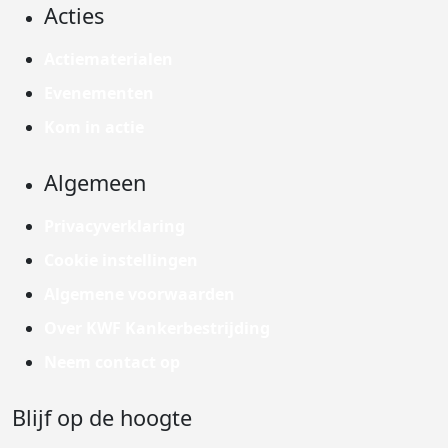
Acties
Actiematerialen
Evenementen
Kom in actie
Algemeen
Privacyverklaring
Cookie instellingen
Algemene voorwaarden
Over KWF Kankerbestrijding
Neem contact op
Blijf op de hoogte