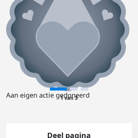
Aan eigen actie gedoneerd
1 van 3
Deel pagina