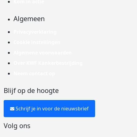
Kom in actie
Algemeen
Privacyverklaring
Cookie instellingen
Algemene voorwaarden
Over KWF Kankerbestrijding
Neem contact op
Blijf op de hoogte
Schrijf je in voor de nieuwsbrief
Volg ons