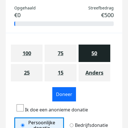
Opgehaald
Streefbedrag
€0
€500
100
75
50
25
15
Anders
Doneer
Ik doe een anonieme donatie
Persoonlijke
Bedrijfsdonatie
donatie