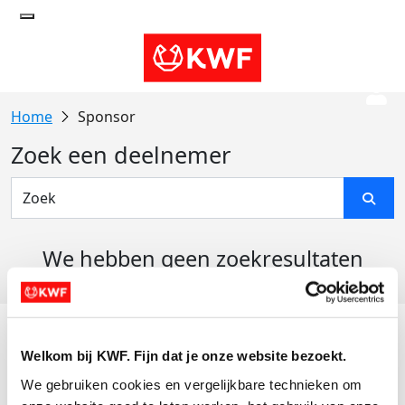
Sponsor
Zoek een deelnemer
We hebben geen zoekresultaten
gevonden
Acties
Welkom bij KWF. Fijn dat je onze website bezoekt.
Actiematerialen
We gebruiken cookies en vergelijkbare technieken om 
Evenementen