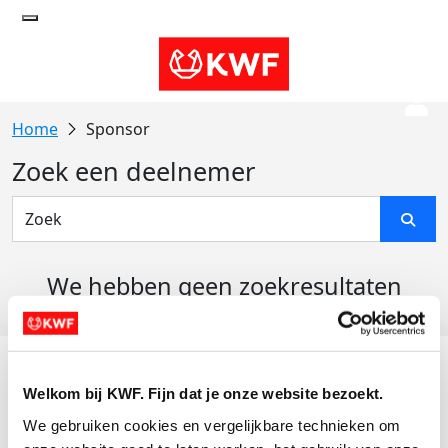
Sponsor
Zoek een deelnemer
We hebben geen zoekresultaten
gevonden
Acties
Welkom bij KWF. Fijn dat je onze website bezoekt.
Actiematerialen
We gebruiken cookies en vergelijkbare technieken om 
Evenementen