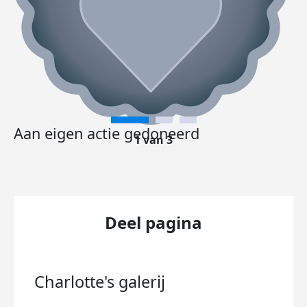
Aan eigen actie gedoneerd
1 van 3
Deel pagina
Charlotte's
galerij