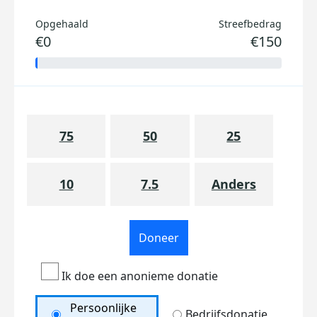
Opgehaald
Streefbedrag
€0
€150
75
50
25
10
7.5
Anders
Doneer
Ik doe een anonieme donatie
Persoonlijke
Bedrijfsdonatie