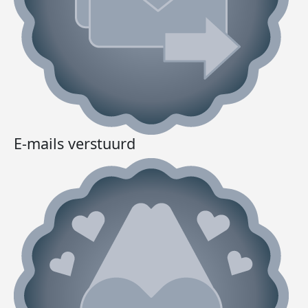
E-mails verstuurd