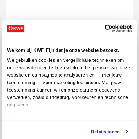
Opgehaald
Streefbedrag
€0
€150
Welkom bij KWF. Fijn dat je onze website bezoekt.
Doneer
We gebruiken cookies en vergelijkbare technieken om 
onze website goed te laten werken, het gebruik van onze 
Charlotte's badges
website en campagnes te analyseren en — met jouw 
toestemming — voor marketingdoeleinden. Met jouw 
toestemming kunnen wij en onze partners gegevens 
verwerken, zoals surfgedrag, voorkeuren en technische 
gegevens.
Deze gegevens helpen ons om campagnes te meten, 
prestaties te verbeteren en relevante KWF-content te 
Details tonen
tonen. Je kunt je toestemming op elk moment wijzigen of 