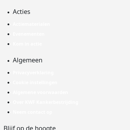
Acties
Actiematerialen
Evenementen
Kom in actie
Algemeen
Privacyverklaring
Cookie instellingen
Algemene voorwaarden
Over KWF Kankerbestrijding
Neem contact op
Blijf op de hoogte