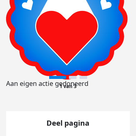
Aan eigen actie gedoneerd
1 van 3
Deel pagina