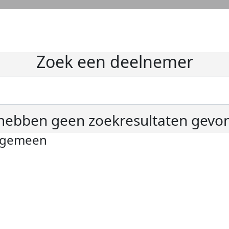
Zoek een deelnemer
hebben geen zoekresultaten gevo
lgemeen
ivacyverklaring
okie instellingen
gemene voorwaarden
er KWF Kankerbestrijding