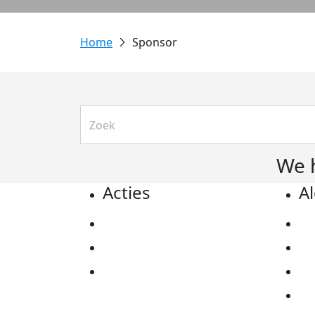
Sponsor
We 
Acties
A
Actiematerialen
Pr
Evenementen
Co
Kom in actie
Al
Ov