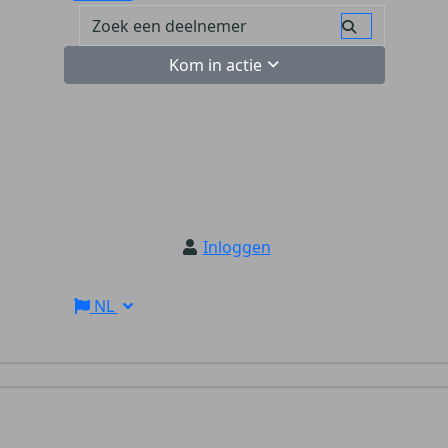
Kom in actie
Inloggen
NL