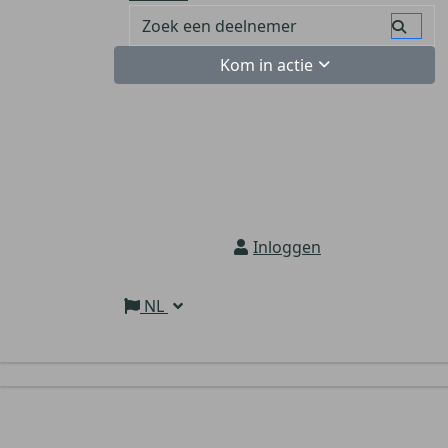
Kom in actie
Inloggen
NL