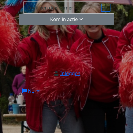
Kom in actie
Inloggen
NL