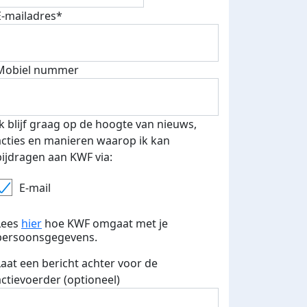
E-mailadres*
Mobiel nummer
Ik blijf graag op de hoogte van nieuws,
acties en manieren waarop ik kan
bijdragen aan KWF via:
E-mail
Lees
hier
hoe KWF omgaat met je
persoonsgegevens.
Laat een bericht achter voor de
actievoerder (optioneel)