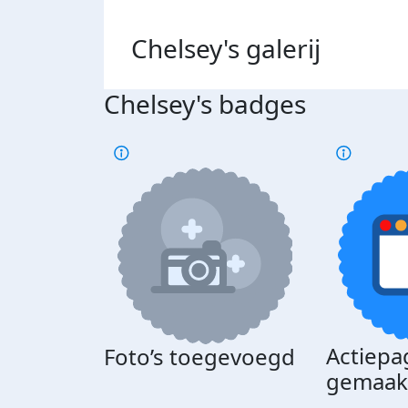
Chelsey's
galerij
Chelsey's badges
Actiepa
Foto’s toegevoegd
gemaak