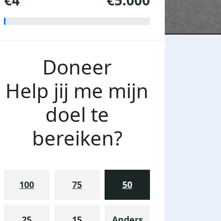
€4
€5.000
Doneer
Help jij me mijn
doel te
bereiken?
100
75
50
25
15
Anders