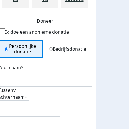
Doneer
Ik doe een anonieme donatie
Donation Type
Persoonlijke
Bedrijfsdonatie
donatie
Voornaam*
Tussenv.
Achternaam*
teurs
nkt