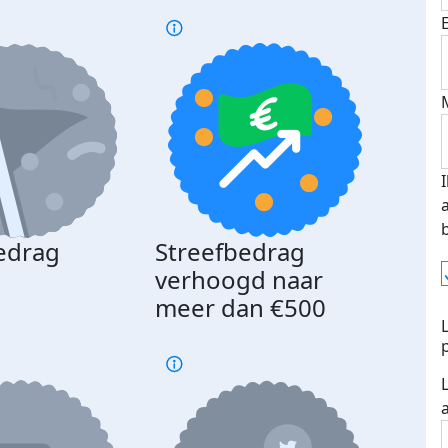
edrag
Streefbedrag
d
verhoogd naar
meer dan €500