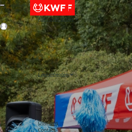
Alles over acties
Login
Evenementen
Over ons
Contact