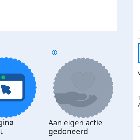
gina
Aan eigen actie
Dona
t
gedoneerd
beda