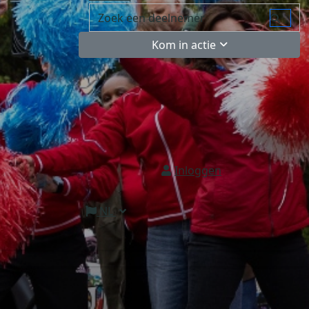
Kom in actie
Inloggen
NL