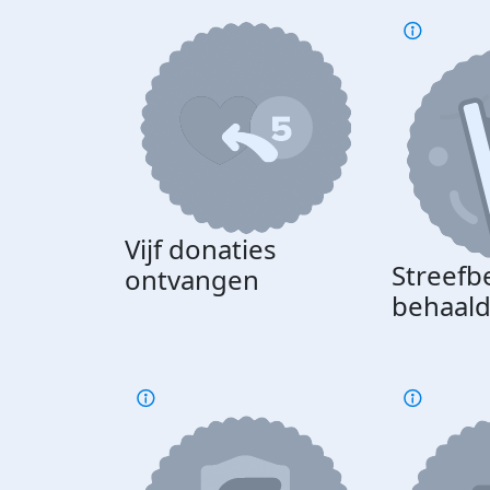
Vijf donaties
Streefb
ontvangen
behaal