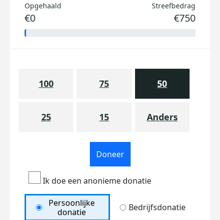
Opgehaald
Streefbedrag
€0
€750
100
75
50
25
15
Anders
Doneer
Ik doe een anonieme donatie
Persoonlijke
Bedrijfsdonatie
donatie