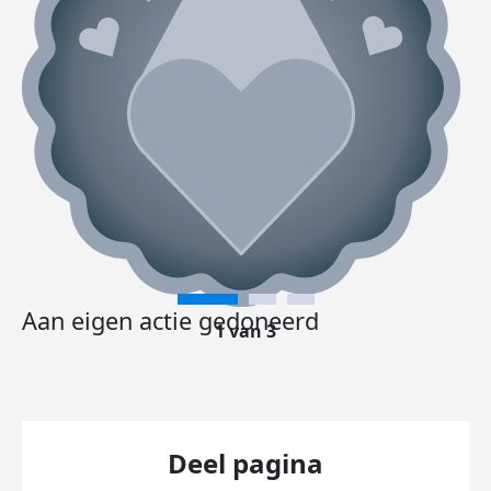
Aan eigen actie gedoneerd
1 van 3
Deel pagina