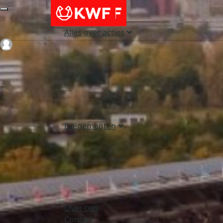
Alles over acties
Login
Evenementen
Over ons
Contact