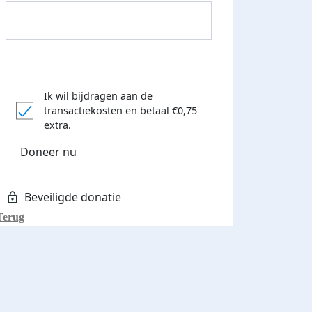
Ik wil bijdragen aan de
Donateurs bedankt
transactiekosten
en betaal €0,75
extra.
Doneer nu
Terug