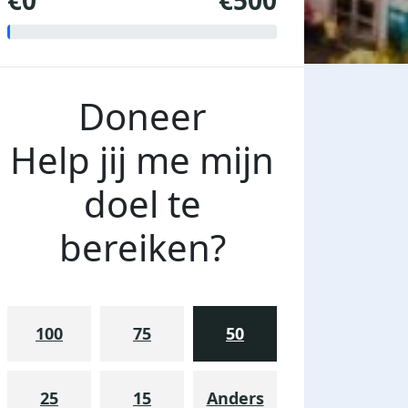
€0
€500
Doneer
Help jij me mijn
doel te
bereiken?
100
75
50
25
15
Anders