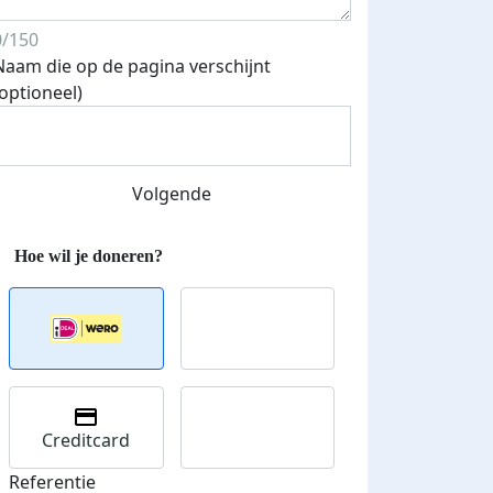
0/150
Naam die op de pagina verschijnt
(optioneel)
Streefbedrag verhoogd
Volgende
Creditcard
Referentie