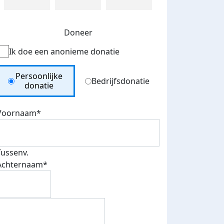
Doneer
Ik doe een anonieme donatie
Donation Type
Persoonlijke
Bedrijfsdonatie
donatie
Voornaam*
Tussenv.
Achternaam*