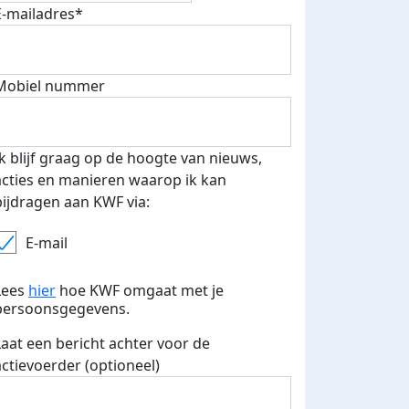
E-mailadres*
 euro opgehaald: t-shirt
E-mails verstuurd
Mobiel nummer
iend
Ik blijf graag op de hoogte van nieuws,
acties en manieren waarop ik kan
bijdragen aan KWF via:
E-mail
Lees
hier
hoe KWF omgaat met je
persoonsgegevens.
Laat een bericht achter voor de
actievoerder (optioneel)