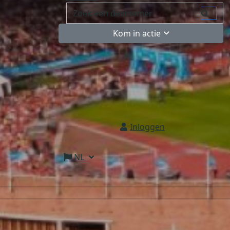
Kom in actie
Inloggen
NL