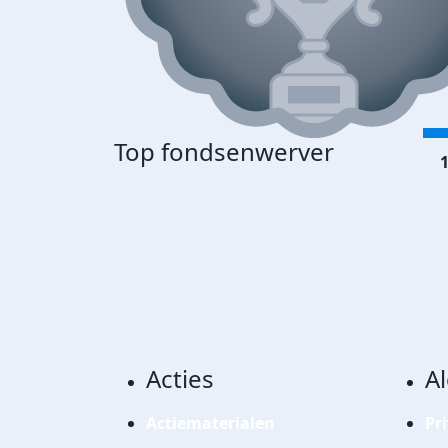
Top fondsenwerver
1
Acties
A
Actiematerialen
Pr