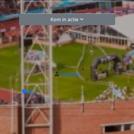
Kom in actie
Inloggen
NL