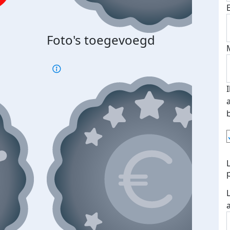
Foto's toegevoegd
€500
verd