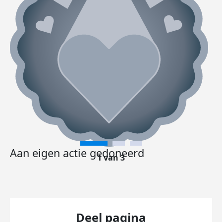
Aan eigen actie gedoneerd
1 van 3
Deel pagina