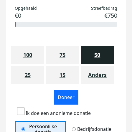
Opgehaald
Streefbedrag
€0
€750
100
75
50
25
15
Anders
Doneer
Ik doe een anonieme donatie
Persoonlijke
Bedrijfsdonatie
donatie