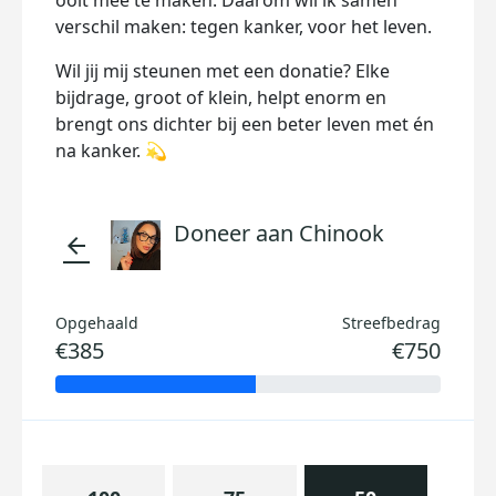
ooit mee te maken. Daarom wil ik samen
verschil maken: tegen kanker, voor het leven.
Wil jij mij steunen met een donatie? Elke
bijdrage, groot of klein, helpt enorm en
brengt ons dichter bij een beter leven met én
na kanker. 💫
Doneer aan Chinook
arrow_back
Opgehaald
Streefbedrag
€385
€750