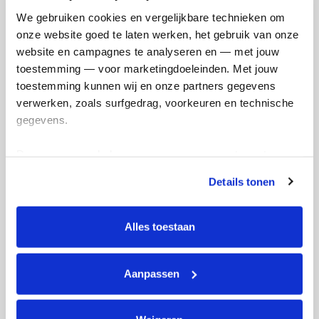
Doneer
We gebruiken cookies en vergelijkbare technieken om 
onze website goed te laten werken, het gebruik van onze 
Chinook's badges
website en campagnes te analyseren en — met jouw 
toestemming — voor marketingdoeleinden. Met jouw 
toestemming kunnen wij en onze partners gegevens 
verwerken, zoals surfgedrag, voorkeuren en technische 
gegevens.
Deze gegevens helpen ons om campagnes te meten, 
prestaties te verbeteren en relevante KWF-content te 
Details tonen
tonen. Je kunt je toestemming op elk moment wijzigen of 
intrekken via Cookie instellingen onderaan de pagina. De 
lijst met cookies is te vinden in het tabblad “details”.
Alles toestaan
Aanpassen