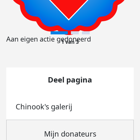
Aan eigen actie gedoneerd
1 van 3
Deel pagina
Chinook's
galerij
Mijn donateurs