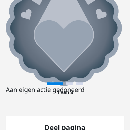
Aan eigen actie gedoneerd
1 van 3
Deel pagina