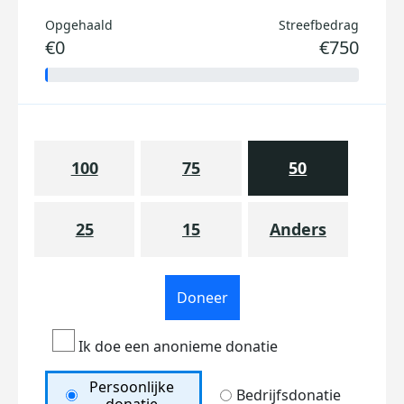
Opgehaald
Streefbedrag
€0
€750
100
75
50
25
15
Anders
Doneer
Ik doe een anonieme donatie
Persoonlijke
Bedrijfsdonatie
donatie