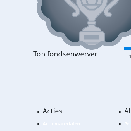
Top fondsenwerver
1
Acties
A
Actiematerialen
Pr