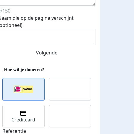
0/150
Naam die op de pagina verschijnt
(optioneel)
Streefbedrag verhoogd
Volgende
Creditcard
Referentie