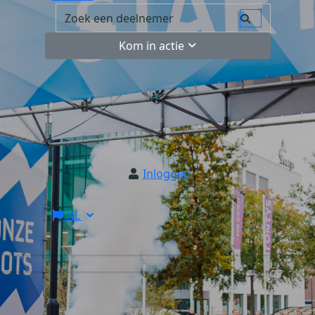
Kom in actie
Inloggen
NL