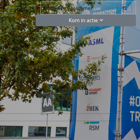
Kom in actie
Inloggen
NL