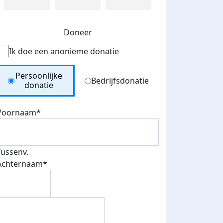
Doneer
Ik doe een anonieme donatie
Donation Type
Persoonlijke
Bedrijfsdonatie
donatie
Voornaam*
Tussenv.
Achternaam*