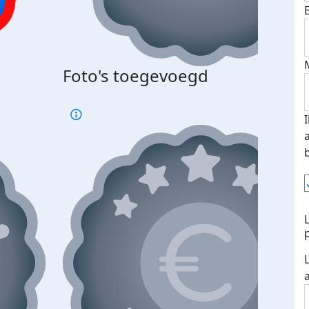
Bij 
Foto's toegevoegd
je je