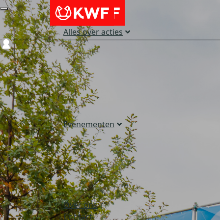
Alles over acties
Login
Evenementen
Over ons
Contact