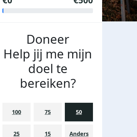
€0
€500
Doneer
Help jij me mijn
doel te
bereiken?
100
75
50
25
15
Anders