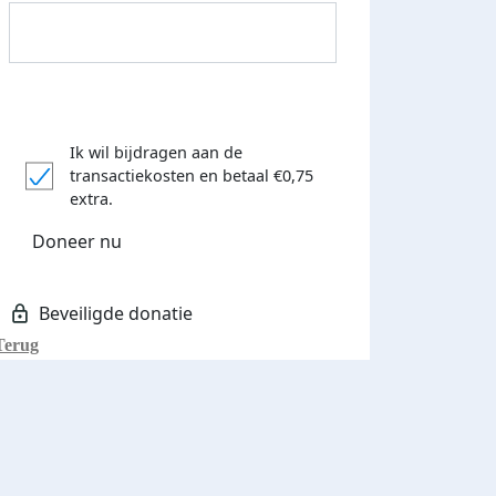
Ik wil bijdragen aan de
transactiekosten
en betaal €0,75
Donateurs bedankt
extra.
Doneer nu
Terug