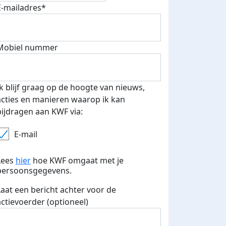
E-mailadres*
500 euro aan donaties ontvang
Mobiel nummer
E-mails verstuurd
 speciale KWF t-shirt!
Ik blijf graag op de hoogte van nieuws,
acties en manieren waarop ik kan
bijdragen aan KWF via:
E-mail
Lees
hier
hoe KWF omgaat met je
persoonsgegevens.
Laat een bericht achter voor de
actievoerder (optioneel)