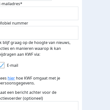
E-mailadres*
Mobiel nummer
 euro opgehaald: t-shirt
E-mails verstuurd
iend
Ik blijf graag op de hoogte van nieuws,
acties en manieren waarop ik kan
bijdragen aan KWF via:
E-mail
Lees
hier
hoe KWF omgaat met je
persoonsgegevens.
Laat een bericht achter voor de
actievoerder (optioneel)