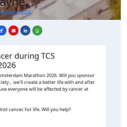
Payne
Marathon 2026
ncer during TCS
2026
 Amsterdam Marathon 2026. Will you sponsor
ty , we'll create a better life with and after
use everyone will be affected by cancer at
t cancer. For life. Will you help?