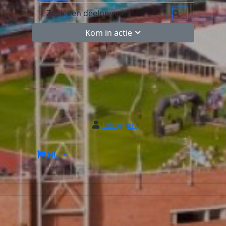
Kom in actie
Inloggen
NL