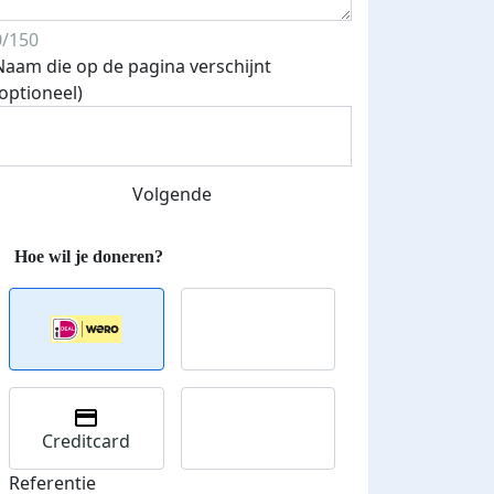
0/150
Naam die op de pagina verschijnt
(optioneel)
Streefbedrag verhoogd
Volgende
Creditcard
Referentie