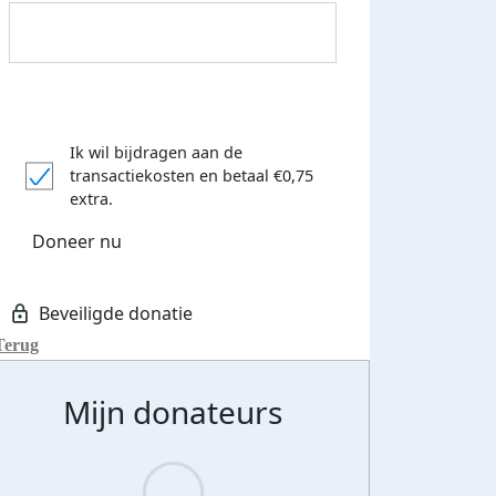
Ik wil bijdragen aan de
transactiekosten
en betaal €0,75
Donateurs bedankt
extra.
Doneer nu
Terug
Mijn donateurs