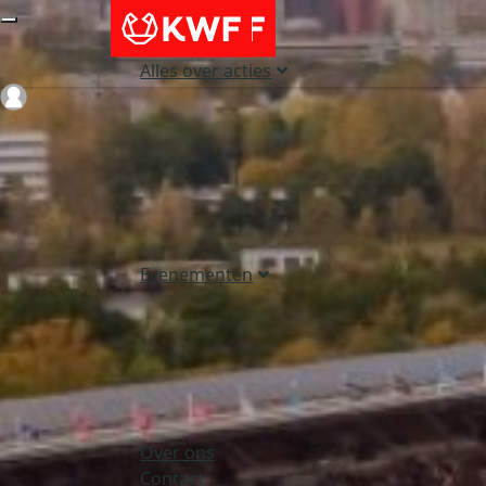
Alles over acties
Login
Evenementen
Over ons
Contact