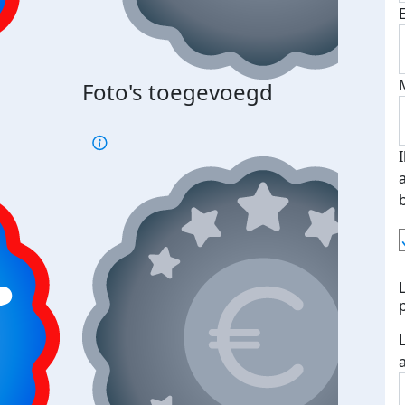
Foto's toegevoegd
€500
verd