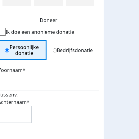
Doneer
Ik doe een anonieme donatie
Donation Type
Persoonlijke
Bedrijfsdonatie
donatie
Voornaam*
Tussenv.
Achternaam*