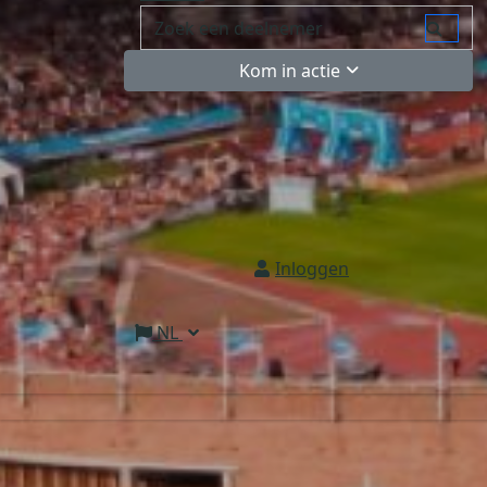
Kom in actie
Inloggen
NL