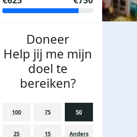
€625
€750
Doneer
Help jij me mijn
doel te
bereiken?
100
75
50
25
15
Anders