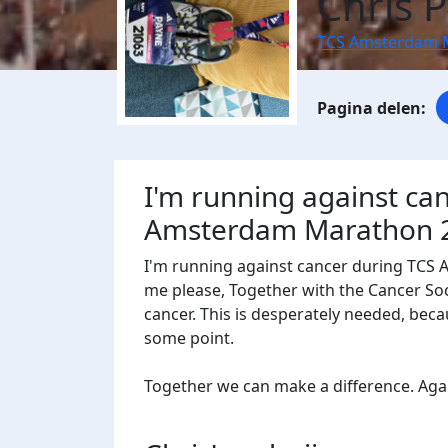
Chris 
TCS Amsterdam 
I'm running against ca
Amsterdam Marathon 
I'm running against cancer during TCS
me please, Together with the Cancer Socie
cancer. This is desperately needed, beca
some point.
Together we can make a difference. Agains