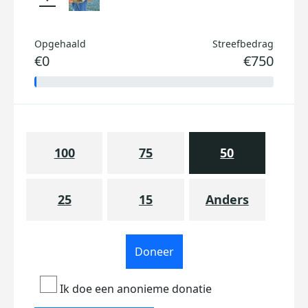
Opgehaald
Streefbedrag
€0
€750
100
75
50
25
15
Anders
Doneer
Ik doe een anonieme donatie