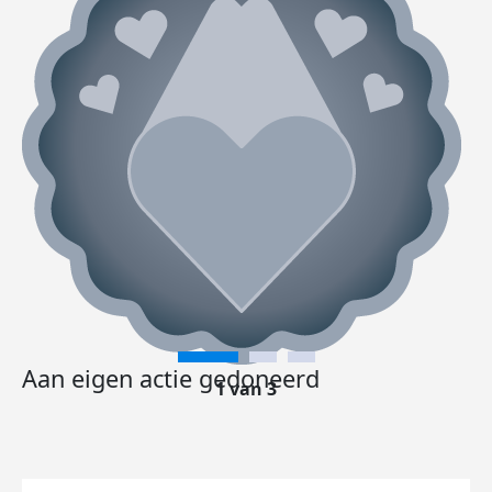
Aan eigen actie gedoneerd
1 van 3