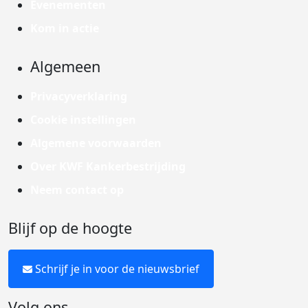
Evenementen
Kom in actie
Algemeen
Privacyverklaring
Cookie instellingen
Algemene voorwaarden
Over KWF Kankerbestrijding
Neem contact op
Blijf op de hoogte
Schrijf je in voor de nieuwsbrief
Volg ons