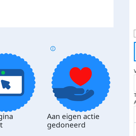
gina
Aan eigen actie
Dona
t
gedoneerd
beda