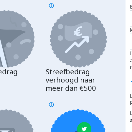
edrag
Streefbedrag
d
verhoogd naar
meer dan €500