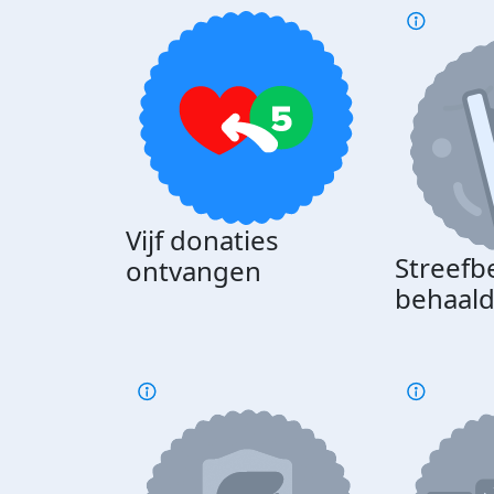
Vijf donaties
Streefb
ontvangen
behaal