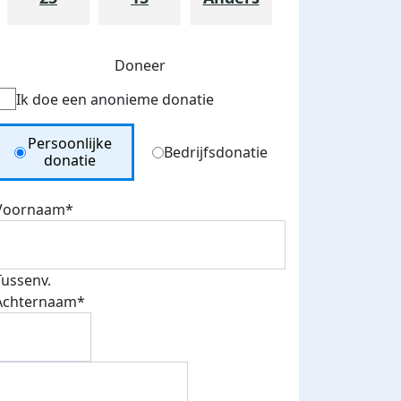
Doneer
Ik doe een anonieme donatie
Donation Type
Persoonlijke
Bedrijfsdonatie
donatie
Voornaam*
Tussenv.
Achternaam*
teurs
nkt