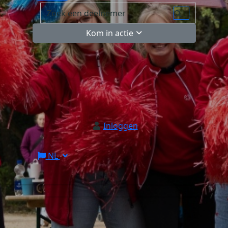
Kom in actie
Inloggen
NL