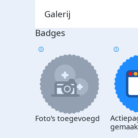
Galerij
Badges
Actiepa
Foto’s toegevoegd
gemaak