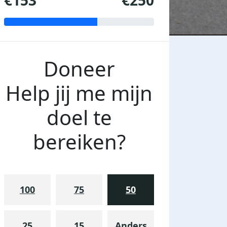
€153
€250
Doneer
Help jij me mijn
doel te
bereiken?
100
75
50
25
15
Anders