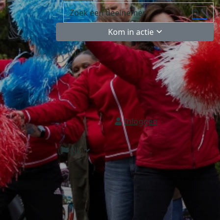
Kom in actie
Inloggen
NL