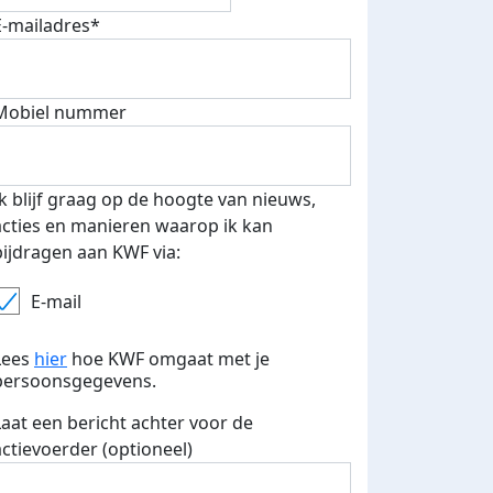
E-mailadres*
Mobiel nummer
Ik blijf graag op de hoogte van nieuws,
acties en manieren waarop ik kan
bijdragen aan KWF via:
E-mail
Lees
hier
hoe KWF omgaat met je
persoonsgegevens.
Laat een bericht achter voor de
actievoerder (optioneel)