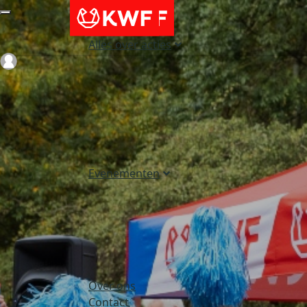
Alles over acties
Login
Evenementen
Over ons
Contact