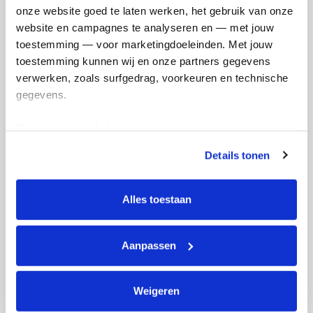
onze website goed te laten werken, het gebruik van onze 
Ik wil bijdragen aan de transactiekosten
website en campagnes te analyseren en — met jouw 
en betaal €0.75 extra.
toestemming — voor marketingdoeleinden. Met jouw 
toestemming kunnen wij en onze partners gegevens 
Doneer nu
verwerken, zoals surfgedrag, voorkeuren en technische 
gegevens.
Deze gegevens helpen ons om campagnes te meten, 
prestaties te verbeteren en relevante KWF-content te 
Details tonen
Opgehaald
Streefbedrag
tonen. Je kunt je toestemming op elk moment wijzigen of 
€2.484
€1.500
intrekken via Cookie instellingen onderaan de pagina. De 
lijst met cookies is te vinden in het tabblad “details”.
Alles toestaan
Doneer
Word lid van mijn team
Aanpassen
Badges
Weigeren