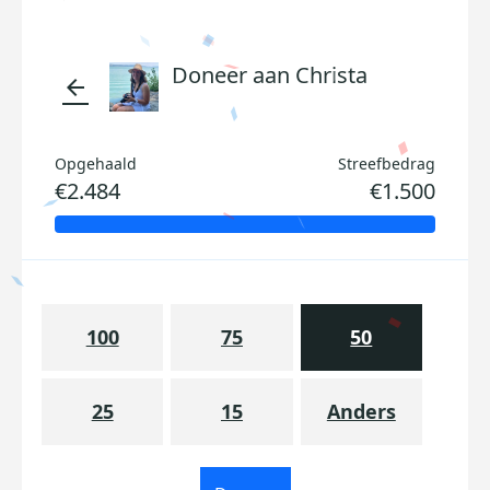
Doneer aan Christa
arrow_back
Opgehaald
Streefbedrag
€2.484
€1.500
100
75
50
25
15
Anders