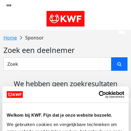
Sponsor
Zoek een deelnemer
We hebben geen zoekresultaten
gevonden
Acties
Welkom bij KWF. Fijn dat je onze website bezoekt.
Actiematerialen
We gebruiken cookies en vergelijkbare technieken om 
Evenementen