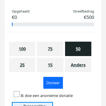
Opgehaald
Streefbedrag
€0
€500
100
75
50
25
15
Anders
Doneer
Ik doe een anonieme donatie