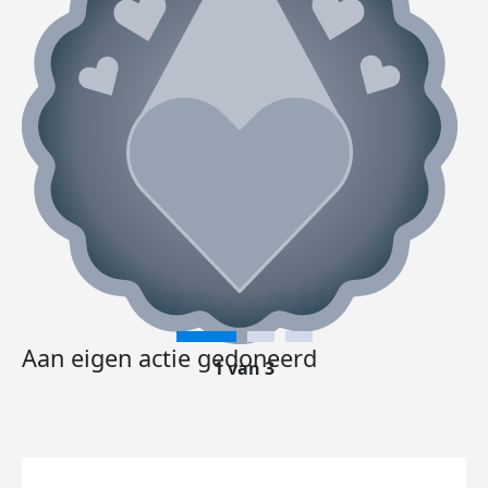
Aan eigen actie gedoneerd
1 van 3