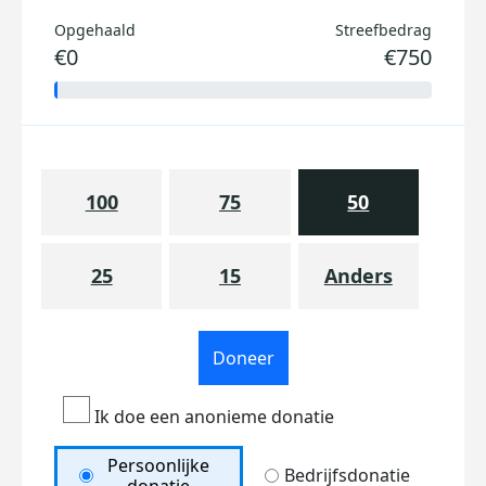
Opgehaald
Streefbedrag
€0
€750
100
75
50
25
15
Anders
Doneer
Ik doe een anonieme donatie
Persoonlijke
Bedrijfsdonatie
donatie