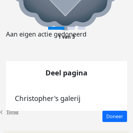
Aan eigen actie gedoneerd
1 van 3
Deel pagina
Christopher's
galerij
Terug
Doneer