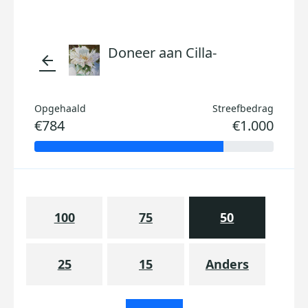
Doneer aan Cilla-
arrow_back
Opgehaald
Streefbedrag
€784
€1.000
100
75
50
25
15
Anders