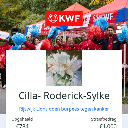
Cilla- Roderick-Sylke
Rijswijk Lions doen burpees tegen kanker
Opgehaald
Streefbedrag
€784
€1.000