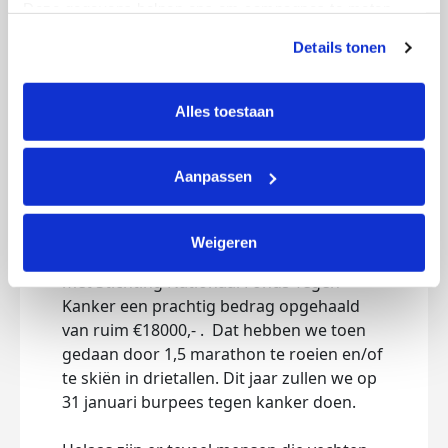
Deze gegevens helpen ons om campagnes te meten, 
prestaties te verbeteren en relevante KWF-content te 
Details tonen
tonen. Je kunt je toestemming op elk moment wijzigen of 
Burpees tegen kanker
intrekken via Cookie instellingen onderaan de pagina. De 
lijst met cookies is te vinden in het tabblad “details”.
donderdag 8 januari 2026
Alles toestaan
Hoi!
Aanpassen
Ieder jaar doen we met onze box een
specifieke workout voor het goede doel.
Weigeren
Vorig jaar hebben we in samenwerking
met Stichting Nationaal Fonds Tegen
Kanker een prachtig bedrag opgehaald
van ruim €18000,- . Dat hebben we toen
gedaan door 1,5 marathon te roeien en/of
te skiën in drietallen. Dit jaar zullen we op
31 januari burpees tegen kanker doen.