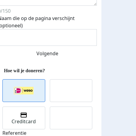
0/150
Naam die op de pagina verschijnt
(optioneel)
Streefbedrag verhoogd
Volgende
Creditcard
Referentie