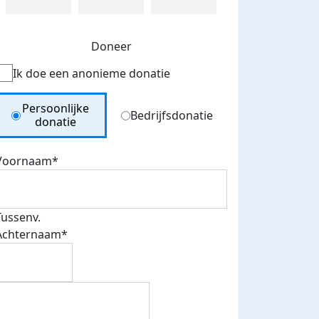
Doneer
Ik doe een anonieme donatie
Donation Type
Persoonlijke
Bedrijfsdonatie
donatie
Voornaam*
Tussenv.
Achternaam*