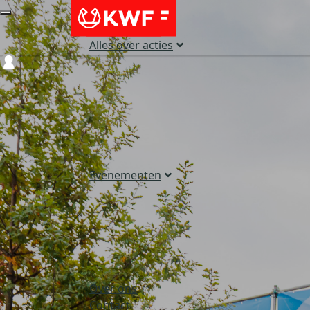
Alles over acties
Login
Evenementen
Over ons
Contact