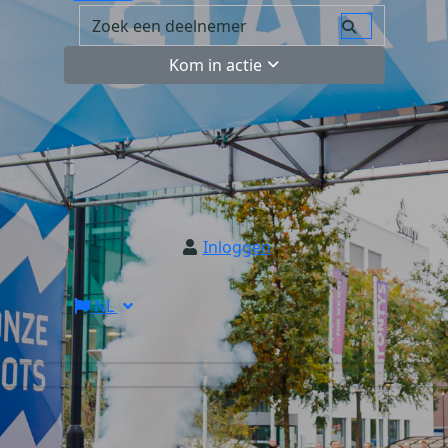
Kom in actie
Inloggen
NL