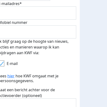
E-mailadres*
500 euro aan donaties ontvang
Mobiel nummer
E-mails verstuurd
 speciale KWF t-shirt!
Ik blijf graag op de hoogte van nieuws,
acties en manieren waarop ik kan
bijdragen aan KWF via:
E-mail
Lees
hier
hoe KWF omgaat met je
persoonsgegevens.
Laat een bericht achter voor de
actievoerder (optioneel)