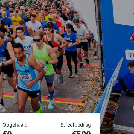
Opgehaald
Streefbedrag