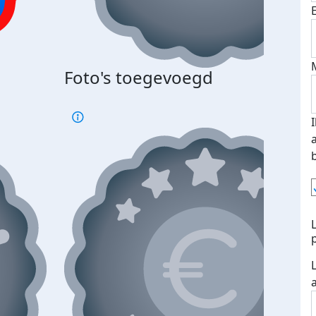
Bij 
Foto's toegevoegd
je je