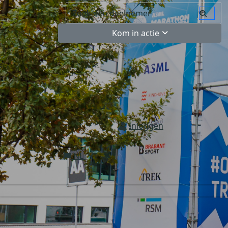
Kom in actie
Inloggen
NL