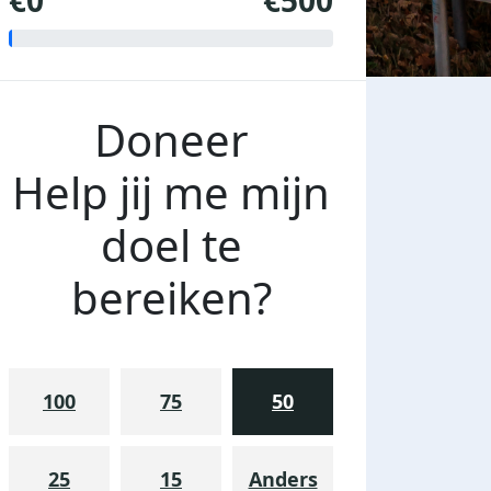
€0
€500
Doneer
Help jij me mijn
doel te
bereiken?
100
75
50
25
15
Anders