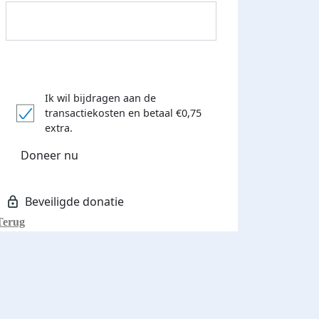
Ik wil bijdragen aan de
transactiekosten
en betaal €0,75
Donateurs bedankt
extra.
Doneer nu
Terug