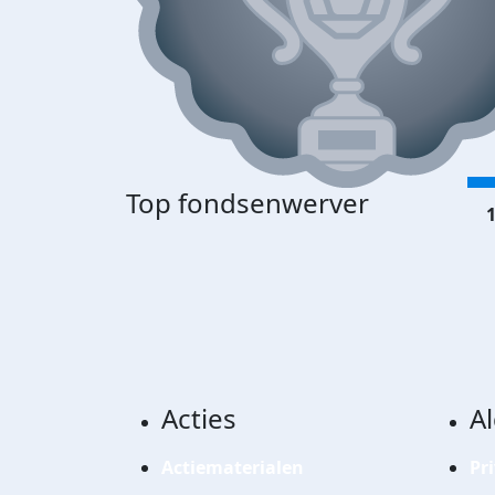
Top fondsenwerver
1
Acties
A
Actiematerialen
Pr