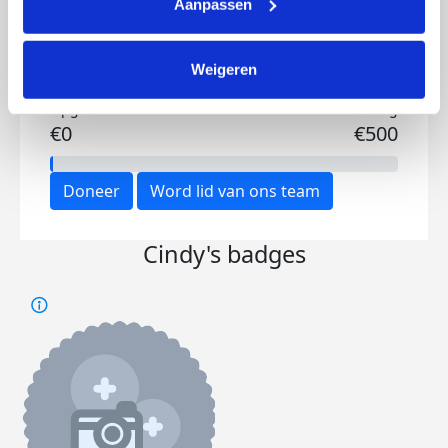
Aanpassen
Weigeren
Opgehaald
Streefbedrag
€0
€500
Doneer
Word lid van ons team
Cindy's badges