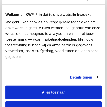
Welkom bij KWF. Fijn dat je onze website bezoekt.
We gebruiken cookies en vergelijkbare technieken om 
onze website goed te laten werken, het gebruik van onze 
website en campagnes te analyseren en — met jouw 
Creditcard
toestemming — voor marketingdoeleinden. Met jouw 
Referentie
toestemming kunnen wij en onze partners gegevens 
verwerken, zoals surfgedrag, voorkeuren en technische 
gegevens.
Deze gegevens helpen ons om campagnes te meten, 
prestaties te verbeteren en relevante KWF-content te 
Details tonen
tonen. Je kunt je toestemming op elk moment wijzigen of 
intrekken via Cookie instellingen onderaan de pagina. De 
Ik wil bijdragen aan de transactiekosten
lijst met cookies is te vinden in het tabblad “details”.
Alles toestaan
en betaal €0.75 extra.
Doneer nu