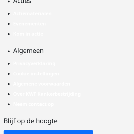
Acties
Actiematerialen
Evenementen
Kom in actie
Algemeen
Privacyverklaring
Cookie instellingen
Algemene voorwaarden
Over KWF Kankerbestrijding
Neem contact op
Blijf op de hoogte