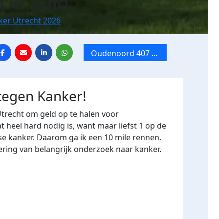
 De Wild
ker Utrecht 2026
Oudenoord 407 x
Tien Mile van
Utrecht
tegen Kanker!
Utrecht om geld op te halen voor
heel hard nodig is, want maar liefst 1 op de
se kanker. Daarom ga ik een 10 mile rennen.
ering van belangrijk onderzoek naar kanker.