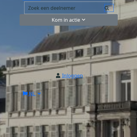
Kom in actie
Inloggen
NL