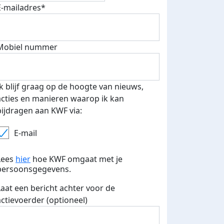
E-mailadres*
fondsenwerver
E-mails verstuurd
Mobiel nummer
Ik blijf graag op de hoogte van nieuws,
acties en manieren waarop ik kan
bijdragen aan KWF via:
E-mail
Lees
hier
hoe KWF omgaat met je
persoonsgegevens.
Laat een bericht achter voor de
actievoerder (optioneel)