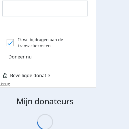
Donateurs bedankt
Ik wil bijdragen aan de
transactiekosten
Doneer nu
Terug
Mijn donateurs