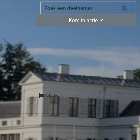
Kom in actie
Inloggen
NL