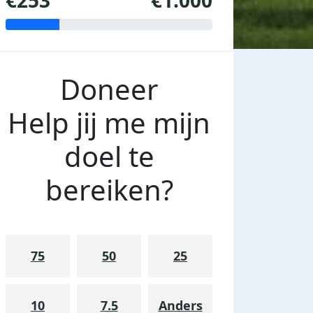
€253
€1.000
Doneer
Help jij me mijn
doel te
bereiken?
75
50
25
10
7.5
Anders