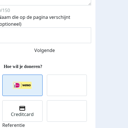
0/150
Naam die op de pagina verschijnt
(optioneel)
Streefbedrag verhoogd
Volgende
Creditcard
Referentie