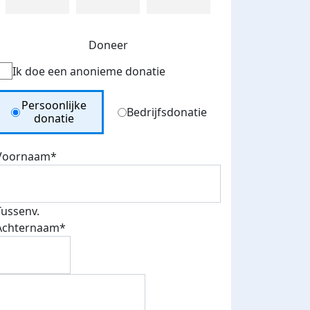
Doneer
Ik doe een anonieme donatie
Donation Type
Persoonlijke
Bedrijfsdonatie
donatie
Voornaam*
Tussenv.
Achternaam*