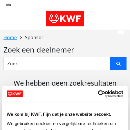
Sponsor
Zoek een deelnemer
We hebben geen zoekresultaten
gevonden
Acties
Welkom bij KWF. Fijn dat je onze website bezoekt.
Actiematerialen
We gebruiken cookies en vergelijkbare technieken om 
Evenementen