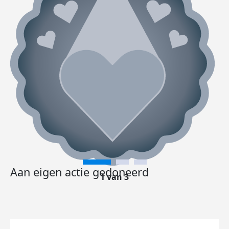
Aan eigen actie gedoneerd
1 van 3