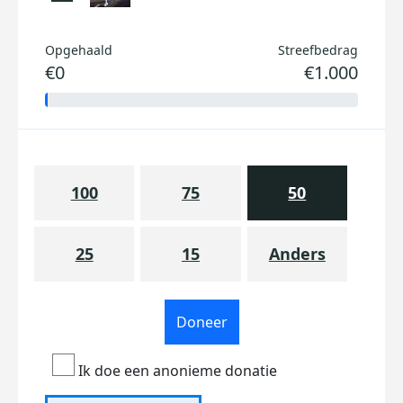
Opgehaald
Streefbedrag
€0
€1.000
100
75
50
25
15
Anders
Doneer
Ik doe een anonieme donatie